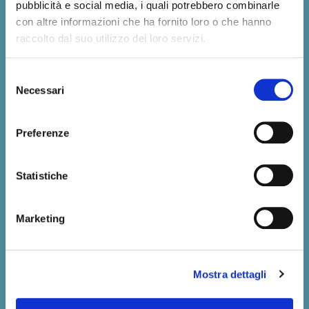
pubblicità e social media, i quali potrebbero combinarle
con altre informazioni che ha fornito loro o che hanno
raccolto dal suo utilizzo dei loro servizi.
Selezione
Necessari
del
consenso
CALENDARIO LUGLIO 2026
Anche quest’anno, per l’arrivo della nuova estate, riapre il
Preferenze
Giardino di Sto Da Bio, ristorante biologico e vegano guidato
dalla nostra chef Moira Volterrani. Questo
Statistiche
Leggi Tutto »
Marketing
Mostra dettagli