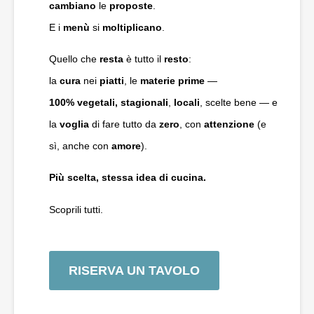
cambiano
le
proposte
.
E i
menù
si
moltiplicano
.
Quello che
resta
è tutto il
resto
:
la
cura
nei
piatti
, le
materie
prime
—
100
% vegetali, stagionali
,
locali
, scelte bene — e
la
voglia
di fare tutto da
zero
, con
attenzione
(e
sì, anche con
amore
).
Più scelta, stessa idea di cucina.
Scoprili tutti.
RISERVA UN TAVOLO