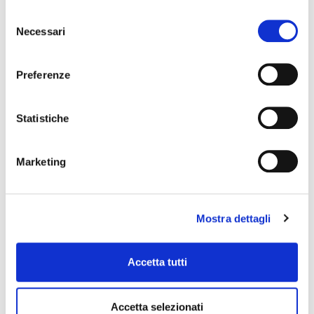
Selezione
Necessari
del
consenso
5 mercoledì, dal 17 giugno
Preferenze
Arrivi quando vuoi.
Il resto succede.
Statistiche
SCOPRI L'EVENTO
Marketing
PROSSIMI EVENTI
Mostra dettagli
Calendario Luglio 2026
Anche quest’anno, per l’arrivo della nuova estate, riapre il
Giardino di Sto Da Bio, ristorante biologico e vegano guidato
Accetta tutti
dalla nostra chef Moira Volterrani. Questo
Leggi Tutto »
Accetta selezionati