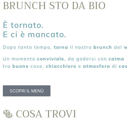
BRUNCH STO DA BIO
È tornato.
E ci è mancato.
Dopo tanto tempo,
torna
il nostro
brunch
del
Un momento
conviviale
, da godersi con
calma
tra
buone
cose,
chiacchiere
e
atmosfera
di
ca
SCOPRI IL MENÙ
🥯 COSA TROVI