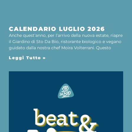
CALENDARIO LUGLIO 2026
Anche quest’anno, per l’arrivo della nuova estate, riapre
il Giardino di Sto Da Bio, ristorante biologico e vegano
guidato dalla nostra chef Moira Volterrani. Questo
Leggi Tutto »