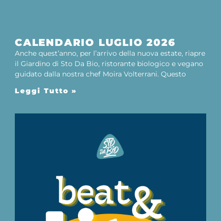
CALENDARIO LUGLIO 2026
Anche quest’anno, per l’arrivo della nuova estate, riapre
il Giardino di Sto Da Bio, ristorante biologico e vegano
guidato dalla nostra chef Moira Volterrani. Questo
Leggi Tutto »