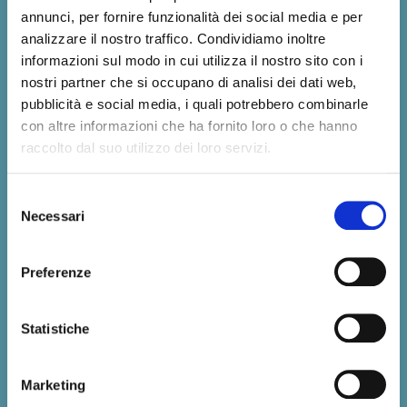
annunci, per fornire funzionalità dei social media e per
analizzare il nostro traffico. Condividiamo inoltre
informazioni sul modo in cui utilizza il nostro sito con i
nostri partner che si occupano di analisi dei dati web,
pubblicità e social media, i quali potrebbero combinarle
con altre informazioni che ha fornito loro o che hanno
raccolto dal suo utilizzo dei loro servizi.
BEAT & BITES • MUSICA ALL’ORA
DELL’APERITIVO
Selezione
Necessari
Anche quest’anno, per l’arrivo della nuova estate, riapre il
del
Giardino di Sto Da Bio, ristorante biologico e vegano guidato
consenso
dalla nostra chef Moira Volterrani. Questo
Preferenze
Leggi Tutto »
Statistiche
Marketing